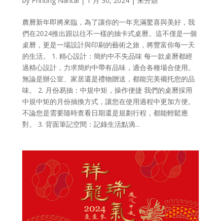
by
Printing Nantai
|
1 月 30, 2024
| 未分類
農曆新年即將來臨，為了讓你的一年充滿驚喜與美好，我
們在2024推出跟以往不一樣的抽卡式桌曆。這不僅是一個
桌曆，更是一場設計與印刷的藝術之旅，將豐富你每一天
的生活。 1. 精心設計：簡約中不失品味 每一款桌曆都經
過精心設計，力求簡約中帶有品味，適合各種場合使用。
無論是辦公室、家居還是禮物贈送，都能完美襯托您的品
味。 2. 月份易抽：中規中矩，操作便捷 我們的桌曆採用
中規中矩的月份抽換方式，讓您在使用過程中更加方便。
不論您是需要隨時查看日期還是規劃行程，都能輕鬆應
對。 3. 背面筆記空間：記錄生活點滴...