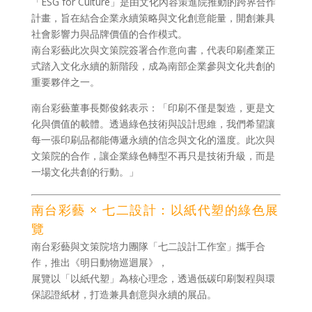
「ESG for Culture」是由文化內容策進院推動的跨界合作
計畫，旨在結合企業永續策略與文化創意能量，開創兼具
社會影響力與品牌價值的合作模式。
南台彩藝此次與文策院簽署合作意向書，代表印刷產業正
式踏入文化永續的新階段，成為南部企業參與文化共創的
重要夥伴之一。
南台彩藝董事長鄭俊銘表示：「印刷不僅是製造，更是文
化與價值的載體。透過綠色技術與設計思維，我們希望讓
每一張印刷品都能傳遞永續的信念與文化的溫度。此次與
文策院的合作，讓企業綠色轉型不再只是技術升級，而是
一場文化共創的行動。」
南台彩藝 × 七二設計：以紙代塑的綠色展
覽
南台彩藝與文策院培力團隊「七二設計工作室」攜手合
作，推出《明日動物巡迴展》，
展覽以「以紙代塑」為核心理念，透過低碳印刷製程與環
保認證紙材，打造兼具創意與永續的展品。