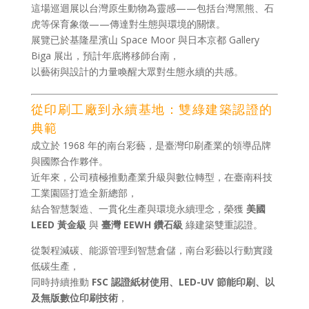
這場巡迴展以台灣原生動物為靈感——包括台灣黑熊、石
虎等保育象徵——傳達對生態與環境的關懷。
展覽已於基隆星濱山 Space Moor 與日本京都 Gallery
Biga 展出，預計年底將移師台南，
以藝術與設計的力量喚醒大眾對生態永續的共感。
從印刷工廠到永續基地：雙綠建築認證的
典範
成立於 1968 年的南台彩藝，是臺灣印刷產業的領導品牌
與國際合作夥伴。
近年來，公司積極推動產業升級與數位轉型，在臺南科技
工業園區打造全新總部，
結合智慧製造、一貫化生產與環境永續理念，榮獲
美國
LEED 黃金級
與
臺灣 EEWH 鑽石級
綠建築雙重認證。
從製程減碳、能源管理到智慧倉儲，南台彩藝以行動實踐
低碳生產，
同時持續推動
FSC 認證紙材使用、LED-UV 節能印刷、以
及無版數位印刷技術
，