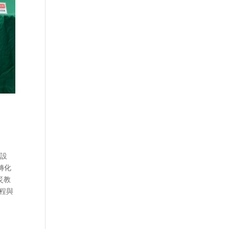
二設
轉化
災教
程與