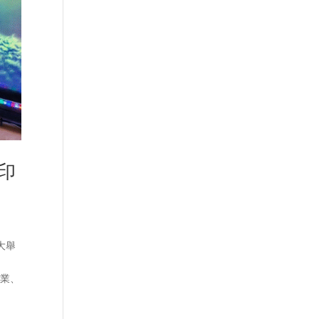
印
大舉
。
企業、