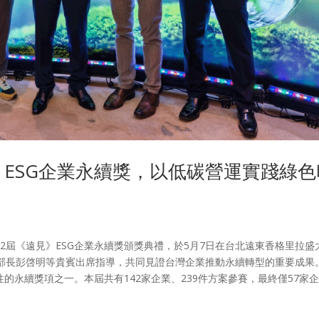
》ESG企業永續獎，以低碳營運實踐綠色
6年第22屆《遠見》ESG企業永續獎頒獎典禮，於5月7日在台北遠東香格里拉盛
部長彭啓明等貴賓出席指導，共同見證台灣企業推動永續轉型的重要成果
的永續獎項之一。本屆共有142家企業、239件方案參賽，最終僅57家