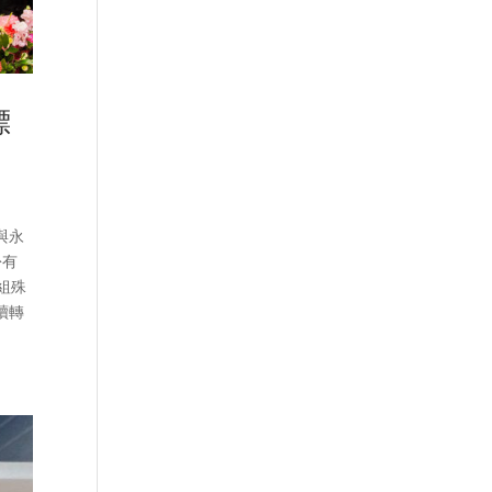
標
與永
份有
組殊
續轉