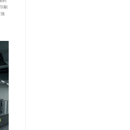
晰的
印刷
立強