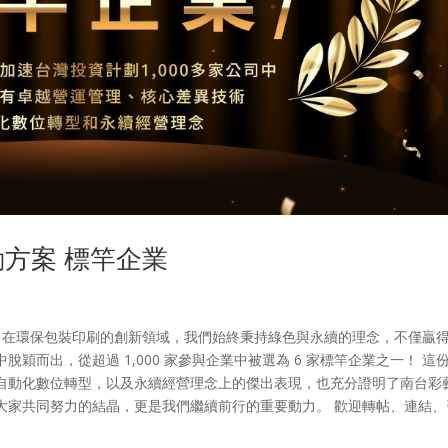
方案 標竿企業
年。在環保包裝印刷的創新領域，我們始終秉持綠色與永續的理念，不僅贏
穎而出，從超過 1,000 家參與企業中被選為 6 家標竿企業之一！ 這
自動化數位轉型，以及永續經營理念上的傑出表現，也充分證明了南台彩
大家共同努力的結晶，更是我們繼續前行的重要動力。 歡迎轉帖、連結、