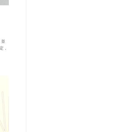
，並
定，