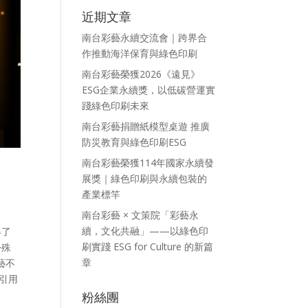
近期文章
南台彩藝永續交流會｜跨界合
作推動海洋保育與綠色印刷
南台彩藝榮獲2026《遠見》
ESG企業永續獎，以低碳營運實
踐綠色印刷未來
南台彩藝捐贈紙模型桌遊 推廣
防災教育與綠色印刷ESG
南台彩藝榮獲114年國家永續發
展獎｜綠色印刷與永續包裝的
產業標竿
南台彩藝 × 文策院「彩藝永
續，文化共融」——以綠色印
得了
刷實踐 ESG for Culture 的新篇
份殊
章
藝不
引用
粉絲團