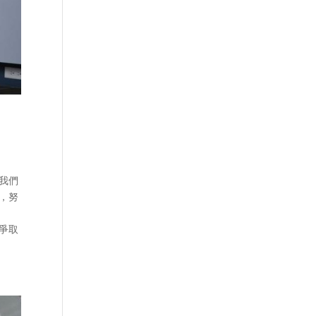
我們
，努
業爭取