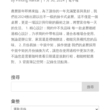
by
Printing Nantai
|
1 月 30, 2024
|
電子報
農曆新年即將來臨，為了讓你的一年充滿驚喜與美好，我
們在2024推出跟以往不一樣的抽卡式桌曆。這不僅是一個
桌曆，更是一場設計與印刷的藝術之旅，將豐富你每一天
的生活。 1. 精心設計：簡約中不失品味 每一款桌曆都經
過精心設計，力求簡約中帶有品味，適合各種場合使用。
無論是辦公室、家居還是禮物贈送，都能完美襯托您的品
味。 2. 月份易抽：中規中矩，操作便捷 我們的桌曆採用
中規中矩的月份抽換方式，讓您在使用過程中更加方便。
不論您是需要隨時查看日期還是規劃行程，都能輕鬆應
對。 3. 背面筆記空間：記錄生活點滴...
搜尋
彙整
彙