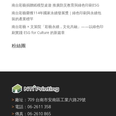
南台彩藝捐贈紙模型桌遊 推廣防災教育與綠色印刷ESG
南台彩藝榮獲114年國家永續發展獎｜綠色印刷與永續包
裝的產業標竿
南台彩藝 × 文策院「彩藝永續，文化共融」——以綠色印
刷實踐 ESG for Culture 的新篇章
粉絲團
>
廠址：709 台南市安南區工業六路29號
>
電話：06-2611 358
>
傳真：06-2610 865