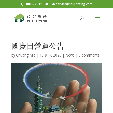
+886 6 2611 358
service@nti-printing.com
國慶日營運公告
by
Chuang Mia
|
10 月 7, 2025
|
News
|
0 comments