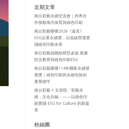
近期文章
南台彩藝永續交流會｜跨界合
作推動海洋保育與綠色印刷
南台彩藝榮獲2026《遠見》
ESG企業永續獎，以低碳營運實
踐綠色印刷未來
南台彩藝捐贈紙模型桌遊 推廣
防災教育與綠色印刷ESG
南台彩藝榮獲114年國家永續發
展獎｜綠色印刷與永續包裝的
產業標竿
南台彩藝 × 文策院「彩藝永
續，文化共融」——以綠色印
刷實踐 ESG for Culture 的新篇
章
粉絲團