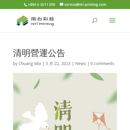
+886 6 2611 358
service@nti-printing.com
清明營運公告
by
Chuang Mia
|
3 月 22, 2023
|
News
|
0 comments