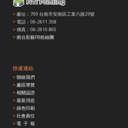
>
廠址：709 台南市安南區工業六路29號
>
電話：06-2611 358
>
傳真：06-2610 865
>
南台彩藝FB粉絲團
快速連結
>
聯絡我們
>
廠區導覽
>
相關認證
>
最新消息
>
綠色印刷
>
社會責任
>
電 子 報