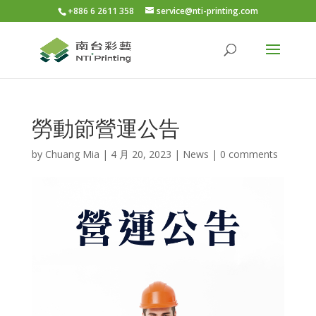
+886 6 2611 358
service@nti-printing.com
勞動節營運公告
by
Chuang Mia
|
4 月 20, 2023
|
News
|
0 comments