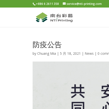
+886 6 2611 358
service@nti-printing.com
防疫公告
by
Chuang Mia
|
5 月 18, 2021
|
News
|
0 com