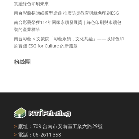
實踐綠色印刷未來
南台彩藝捐贈紙模型桌遊 推廣防災教育與綠色印刷ESG
南台彩藝榮獲114年國家永續發展獎｜綠色印刷與永續包
裝的產業標竿
南台彩藝 × 文策院「彩藝永續，文化共融」——以綠色印
刷實踐 ESG for Culture 的新篇章
粉絲團
>
廠址：709 台南市安南區工業六路29號
>
電話：06-2611 358