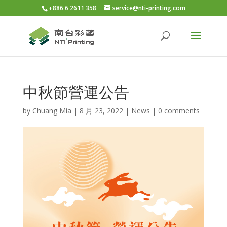
+886 6 2611 358
service@nti-printing.com
中秋節營運公告
by
Chuang Mia
|
8 月 23, 2022
|
News
|
0 comments